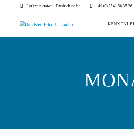
Skip
Rotkreuzstraße 1, Friedrichshafen
+49 (0) 7541 58 35 26
to
content
KENNENLE
MON