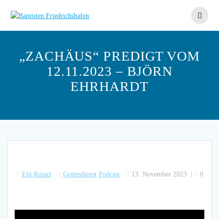
Skip
to
content
„ZACHÄUS“ PREDIGT VOM
12.11.2023 – BJÖRN
EHRHARDT
Ebi Russel
Gottesdienst
Podcast
13. November 2023
|
0