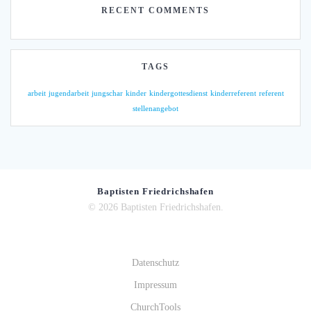
RECENT COMMENTS
TAGS
arbeit
jugendarbeit
jungschar
kinder
kindergottesdienst
kinderreferent
referent
stellenangebot
Baptisten Friedrichshafen
© 2026 Baptisten Friedrichshafen.
Datenschutz
Impressum
ChurchTools