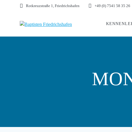
Skip
Rotkreuzstraße 1, Friedrichshafen
+49 (0) 7541 58 35 26
to
content
KENNENLE
MON