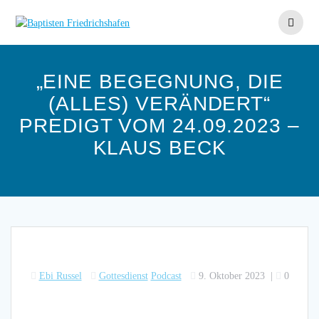
Skip
to
content
„EINE BEGEGNUNG, DIE
(ALLES) VERÄNDERT“
PREDIGT VOM 24.09.2023 –
KLAUS BECK
Ebi Russel
Gottesdienst
Podcast
9. Oktober 2023
|
0