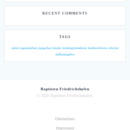
RECENT COMMENTS
TAGS
arbeit
jugendarbeit
jungschar
kinder
kindergottesdienst
kinderreferent
referent
stellenangebot
Baptisten Friedrichshafen
© 2026 Baptisten Friedrichshafen.
Datenschutz
Impressum