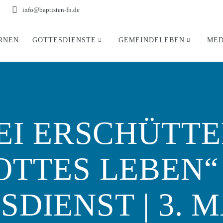
info@baptisten-fn.de
RNEN
GOTTESDIENSTE
GEMEINDELEBEN
MED
BEI ERSCHÜTT
OTTES LEBEN“ 
DIENST | 3. M