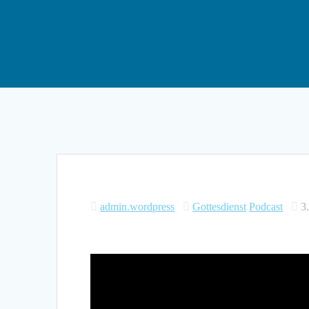
admin.wordpress
Gottesdienst
Podcast
3