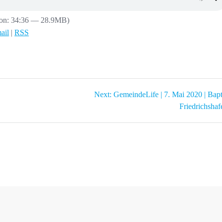
ion: 34:36 — 28.9MB)
ail
|
RSS
Next
Next:
GemeindeLife | 7. Mai 2020 | Bapt
post:
Friedrichshaf