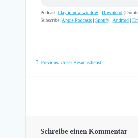
Podcast:
Play in new window
|
Download
(Durat
Subscribe:
Apple Podcasts
|
Spotify
|
Android
|
Em
Beitragsnavigation
Previous
Previous:
Unser Besuchsdienst
post:
Schreibe einen Kommentar