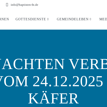
info@baptisten-fn.de
RNEN
GOTTESDIENSTE
GEMEINDELEBEN
MED
NACHTEN VERB
OM 24.12.202
KÄFER