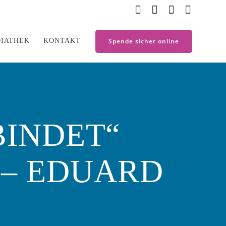
IATHEK
KONTAKT
Spende sicher online
INDET“
5 – EDUARD