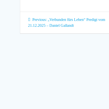
Beitragsnavigation
Previous
Previous:
„Verbunden fürs Leben“ Predigt vom
post:
21.12.2025 – Daniel Gallandt