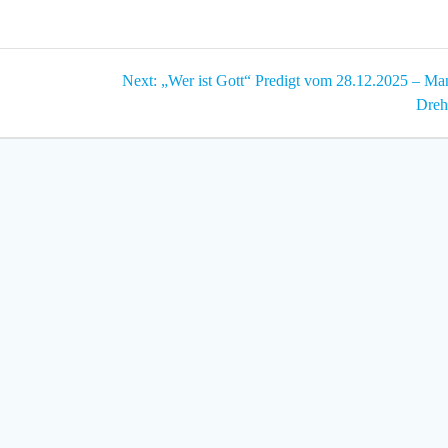
Next
Next:
„Wer ist Gott“ Predigt vom 28.12.2025 – Ma
post:
Dreh