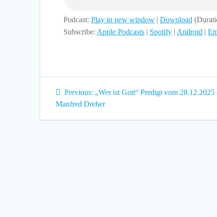
Podcast:
Play in new window
|
Download
(Durat
Subscribe:
Apple Podcasts
|
Spotify
|
Android
|
Em
Beitragsnavigation
Previous
Previous:
„Wer ist Gott“ Predigt vom 28.12.2025
post:
Manfred Dreher