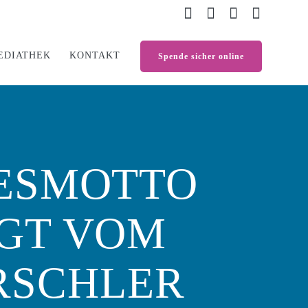
EDIATHEK
KONTAKT
Spende sicher online
RESMOTTO
IGT VOM
IRSCHLER