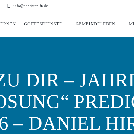
info@baptisten-fn.de
LERNEN
GOTTESDIENSTE
GEMEINDELEBEN
M
ZU DIR – JAH
OSUNG“ PRED
026 – DANIEL H