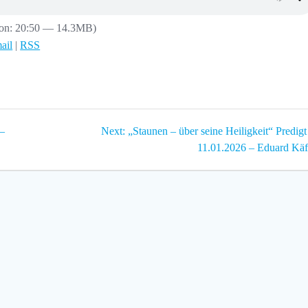
ion: 20:50 — 14.3MB)
ail
|
RSS
Next
 –
Next:
„Staunen – über seine Heiligkeit“ Predig
post:
11.01.2026 – Eduard Käf