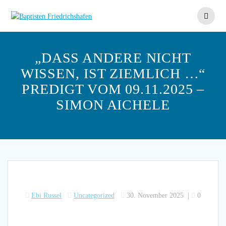
Skip
to
content
„DASS ANDERE NICHT
WISSEN, IST ZIEMLICH …“
PREDIGT VOM 09.11.2025 –
SIMON AICHELE
Ebi Russel
Uncategorized
30. November 2025
|
0