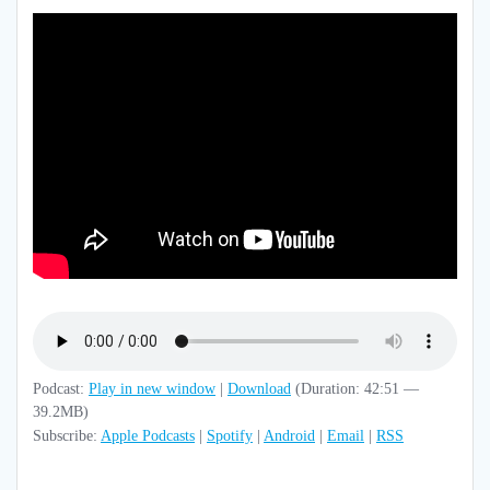
Podcast:
Play in new window
|
Download
(Duration: 42:51 —
39.2MB)
Subscribe:
Apple Podcasts
|
Spotify
|
Android
|
Email
|
RSS