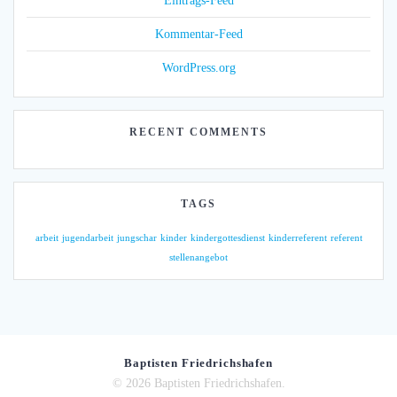
Eintrags-Feed
Kommentar-Feed
WordPress.org
RECENT COMMENTS
TAGS
arbeit
jugendarbeit
jungschar
kinder
kindergottesdienst
kinderreferent
referent
stellenangebot
Baptisten Friedrichshafen
© 2026 Baptisten Friedrichshafen.