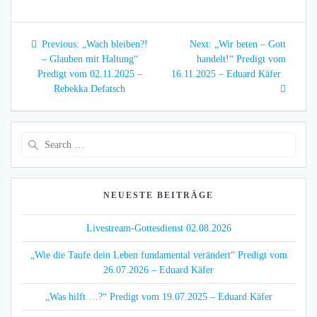
Beitragsnavigation
Previous
Next
Previous:
„Wach bleiben?!
Next:
„Wir beten – Gott
post:
post:
– Glauben mit Haltung“
handelt!“ Predigt vom
Predigt vom 02.11.2025 –
16.11.2025 – Eduard Käfer
Rebekka Defatsch
Search
for:
NEUESTE BEITRÄGE
Livestream-Gottesdienst 02.08.2026
„Wie die Taufe dein Leben fundamental verändert“ Predigt vom
26.07.2026 – Eduard Käfer
„Was hilft …?“ Predigt vom 19.07.2025 – Eduard Käfer