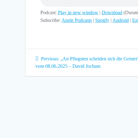
Podcast:
Play in new window
|
Download
(Durat
Subscribe:
Apple Podcasts
|
Spotify
|
Android
|
Em
Beitragsnavigation
Previous
Previous:
„An Pfingsten scheiden sich die Geister
post:
vom 08.06.2025 – David Jocham