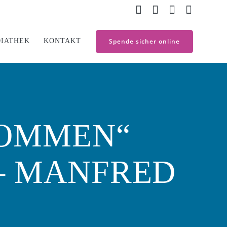
IATHEK
KONTAKT
Spende sicher online
KOMMEN“
 – MANFRED