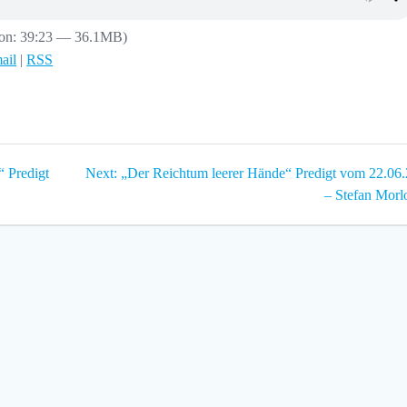
ion: 39:23 — 36.1MB)
ail
|
RSS
Next
“ Predigt
Next:
„Der Reichtum leerer Hände“ Predigt vom 22.06
post:
– Stefan Morl