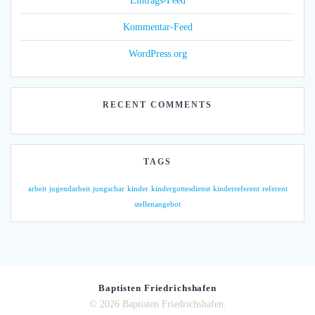
Eintrags-Feed
Kommentar-Feed
WordPress.org
RECENT COMMENTS
TAGS
arbeit
jugendarbeit
jungschar
kinder
kindergottesdienst
kinderreferent
referent
stellenangebot
Baptisten Friedrichshafen
© 2026 Baptisten Friedrichshafen.