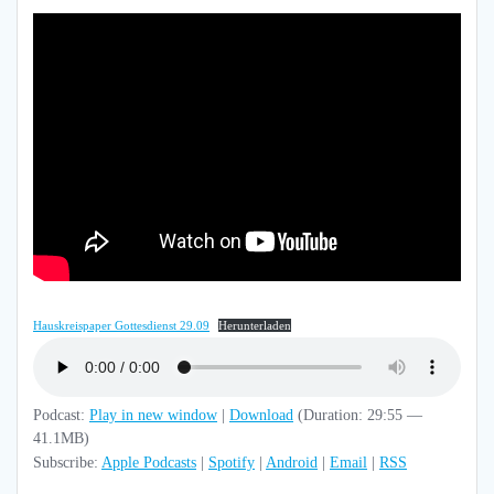
Hauskreispaper Gottesdienst 29.09
Herunterladen
Podcast:
Play in new window
|
Download
(Duration: 29:55 —
41.1MB)
Subscribe:
Apple Podcasts
|
Spotify
|
Android
|
Email
|
RSS