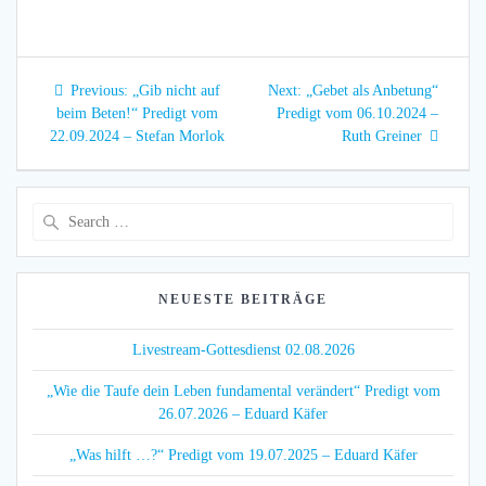
Beitragsnavigation
Previous
Next
Previous:
„Gib nicht auf
Next:
„Gebet als Anbetung“
post:
post:
beim Beten!“ Predigt vom
Predigt vom 06.10.2024 –
22.09.2024 – Stefan Morlok
Ruth Greiner
Search
for:
NEUESTE BEITRÄGE
Livestream-Gottesdienst 02.08.2026
„Wie die Taufe dein Leben fundamental verändert“ Predigt vom
26.07.2026 – Eduard Käfer
„Was hilft …?“ Predigt vom 19.07.2025 – Eduard Käfer