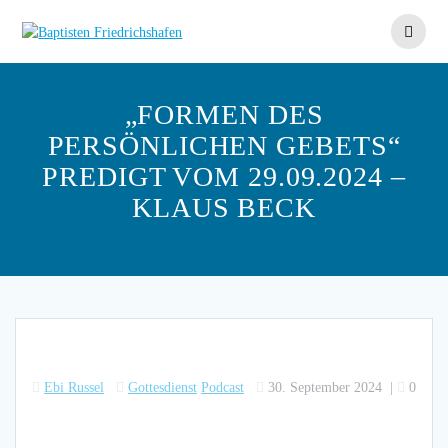
Skip
to
content
„FORMEN DES
PERSÖNLICHEN GEBETS“
PREDIGT VOM 29.09.2024 –
KLAUS BECK
Ebi Russel
Gottesdienst
Podcast
30. September 2024
|
0