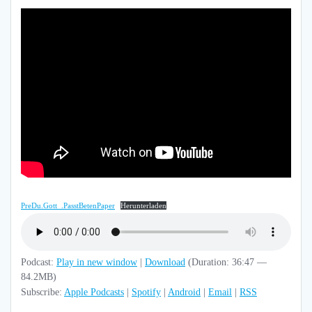
PreDu.Gott_.PasstBetenPaper
Herunterladen
Podcast:
Play in new window
|
Download
(Duration: 36:47 —
84.2MB)
Subscribe:
Apple Podcasts
|
Spotify
|
Android
|
Email
|
RSS