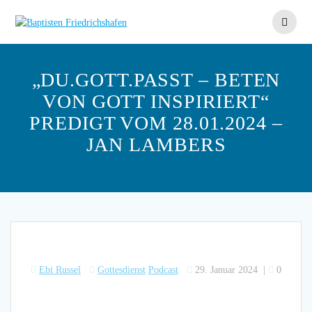
Skip
to
content
„DU.GOTT.PASST – BETEN
VON GOTT INSPIRIERT“
PREDIGT VOM 28.01.2024 –
JAN LAMBERS
Ebi Russel
Gottesdienst
Podcast
29. Januar 2024
|
0