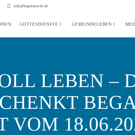
info@baptisten-fn.de
RNEN
GOTTESDIENSTE
GEMEINDELEBEN
MED
OLL LEBEN – D
SCHENKT BEG
 VOM 18.06.20