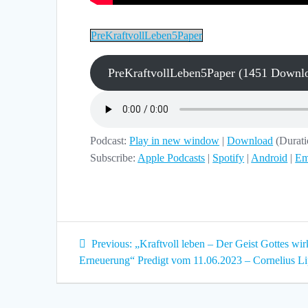
PreKraftvollLeben5Paper
PreKraftvollLeben5Paper (1451 Downlo
Podcast:
Play in new window
|
Download
(Durat
Subscribe:
Apple Podcasts
|
Spotify
|
Android
|
Em
Beitragsnavigation
Previous
Previous:
„Kraftvoll leben – Der Geist Gottes wir
post:
Erneuerung“ Predigt vom 11.06.2023 – Cornelius L