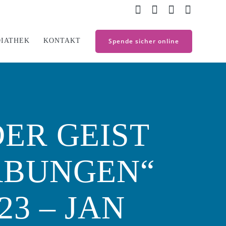
IATHEK
KONTAKT
Spende sicher online
ER GEIST
ABUNGEN“
23 – JAN