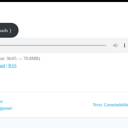
ads )
ion: 36:05 — 70.8MB)
ail
|
RSS
kt
Next
Next:
Gemeindebli
ipponer
post: