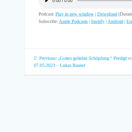
Podcast:
Play in new window
|
Download
(Durat
Subscribe:
Apple Podcasts
|
Spotify
|
Android
|
Em
Beitragsnavigation
Previous
Previous:
„Gottes geliebte Schöpfung “ Predigt 
post:
07.05.2023 – Lukas Basner