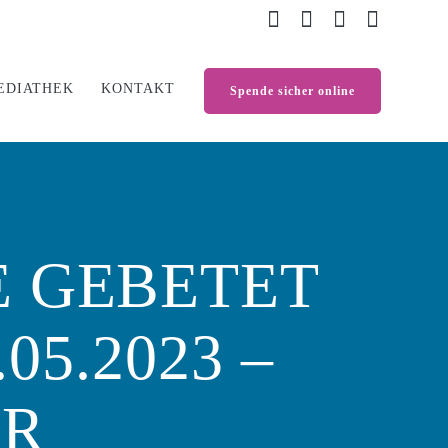
EDIATHEK
KONTAKT
Spende sicher online
IE GEBETET
05.2023 –
ER