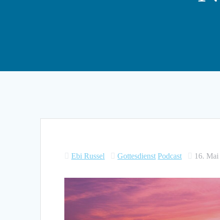
Ebi Russel
Gottesdienst
Podcast
16. Mai