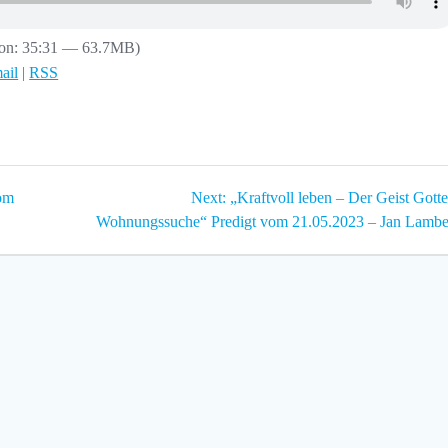
ion: 35:31 — 63.7MB)
ail
|
RSS
Next
vom
Next:
„Kraftvoll leben – Der Geist Gotte
post:
Wohnungssuche“ Predigt vom 21.05.2023 – Jan Lambe