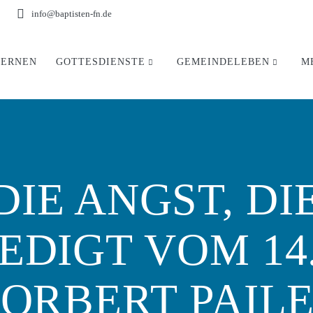
info@baptisten-fn.de
LERNEN
GOTTESDIENSTE
GEMEINDELEBEN
M
DIE ANGST, D
EDIGT VOM 14.
ORBERT PAIL