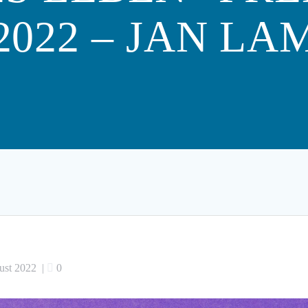
.2022 – JAN L
ust 2022
|
0