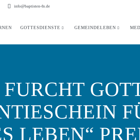
info@baptisten-fn.de
RNEN
GOTTESDIENSTE
GEMEINDELEBEN
MED
E FURCHT GOTT
TIESCHEIN F
S LEBEN“ PR