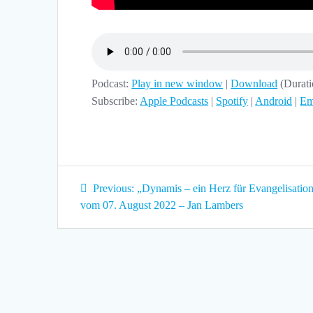
Podcast:
Play in new window
|
Download
(Durat
Subscribe:
Apple Podcasts
|
Spotify
|
Android
|
Em
Beitragsnavigation
Previous
Previous:
„Dynamis – ein Herz für Evangelisation
post:
vom 07. August 2022 – Jan Lambers