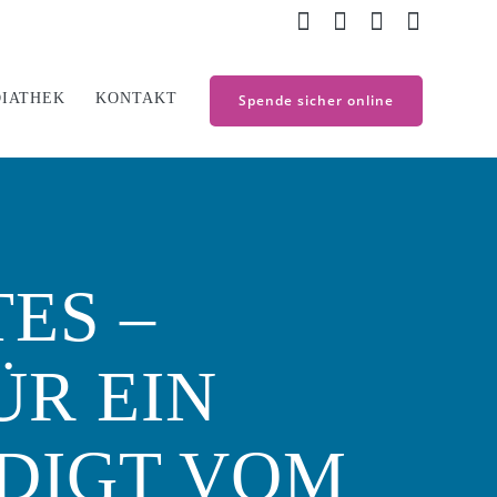
IATHEK
KONTAKT
Spende sicher online
ES –
ÜR EIN
EDIGT VOM