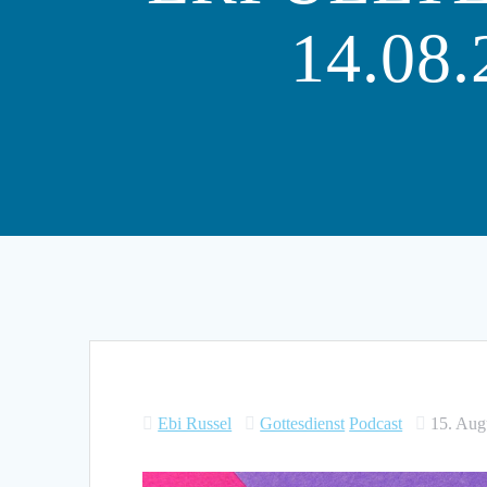
14.08
Ebi Russel
Gottesdienst
Podcast
15. Aug