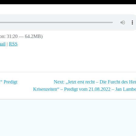
ion: 31:20 — 64.2MB)
ail
|
RSS
Next
“ Predigt
Next:
„Jetzt erst recht – Die Furcht des Her
post:
Krisenzeiten“ – Predigt vom 21.08.2022 – Jan Lambe