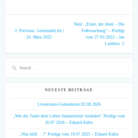
Beitragsnavigation
Next
Next:
„Einer, der dient – Die
Previous
post:
Previous:
GemeindeLife |
Fußwaschung“ – Predigt
post:
24. März 2022
vom 27.03.2022 – Jan
Lambers
Search
for:
NEUESTE BEITRÄGE
Livestream-Gottesdienst 02.08.2026
„Wie die Taufe dein Leben fundamental verändert“ Predigt vom
26.07.2026 – Eduard Käfer
„Was hilft …?“ Predigt vom 19.07.2025 – Eduard Käfer