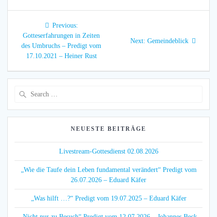
Beitragsnavigation
Previous
Previous:
post:
Gotteserfahrungen in Zeiten
Next
Next:
Gemeindeblick
des Umbruchs – Predigt vom
post:
17.10.2021 – Heiner Rust
Search
for:
NEUESTE BEITRÄGE
Livestream-Gottesdienst 02.08.2026
„Wie die Taufe dein Leben fundamental verändert“ Predigt vom
26.07.2026 – Eduard Käfer
„Was hilft …?“ Predigt vom 19.07.2025 – Eduard Käfer
„Nicht nur zu Besuch“ Predigt vom 12.07.2026 – Johannes Beck