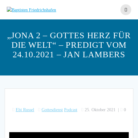
Skip
to
content
„JONA 2 – GOTTES HERZ FÜR
DIE WELT“ – PREDIGT VOM
24.10.2021 – JAN LAMBERS
Ebi Russel
Gottesdienst
Podcast
25. Oktober 2021
|
0