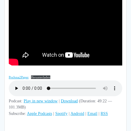
PreJona2Paper
Herunterladen
Podcast:
Play in new window
|
Download
(Duration: 49:22 —
101.3MB)
Subscribe:
Apple Podcasts
|
Spotify
|
Android
|
Email
|
RSS