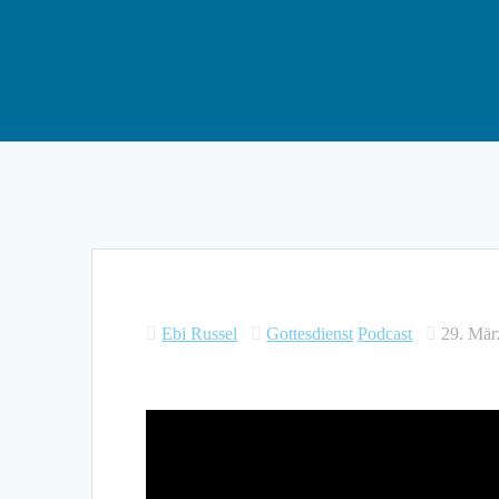
Ebi Russel
Gottesdienst
Podcast
29. Mär