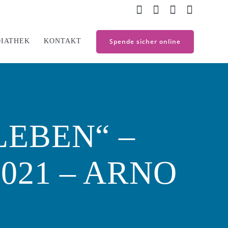
IATHEK
KONTAKT
Spende sicher online
LEBEN“ –
021 – ARNO