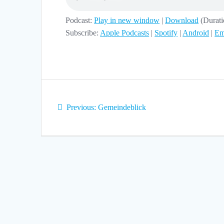
Podcast:
Play in new window
|
Download
(Durat
Subscribe:
Apple Podcasts
|
Spotify
|
Android
|
Em
Beitragsnavigation
Previous
Previous:
Gemeindeblick
post: