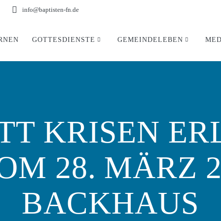
info@baptisten-fn.de
RNEN
GOTTESDIENSTE
GEMEINDELEBEN
MED
TT KRISEN ER
OM 28. MÄRZ 2
BACKHAUS