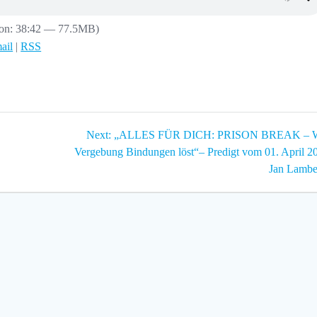
ion: 38:42 — 77.5MB)
ail
|
RSS
Next
Next:
„ALLES FÜR DICH: PRISON BREAK – 
post:
Vergebung Bindungen löst“– Predigt vom 01. April 2
Jan Lambe