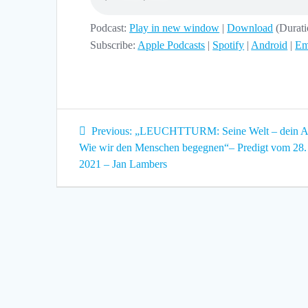
Podcast:
Play in new window
|
Download
(Durat
Subscribe:
Apple Podcasts
|
Spotify
|
Android
|
Em
Beitragsnavigation
Previous
Previous:
„LEUCHTTURM: Seine Welt – dein Au
post:
Wie wir den Menschen begegnen“– Predigt vom 28.
2021 – Jan Lambers