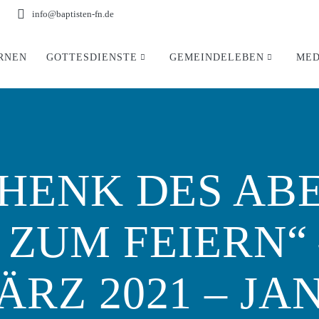
info@baptisten-fn.de
RNEN
GOTTESDIENSTE
GEMEINDELEBEN
MED
CHENK DES AB
 ZUM FEIERN“ 
ÄRZ 2021 – J