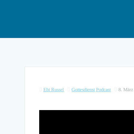
Ebi Russel
Gottesdienst
Podcast
8. März