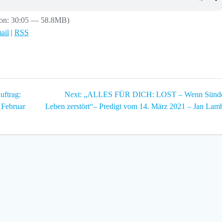
ion: 30:05 — 58.8MB)
ail
|
RSS
Next
ftrag:
Next:
„ALLES FÜR DICH: LOST – Wenn Sünde
post:
 Februar
Leben zerstört“– Predigt vom 14. März 2021 – Jan Lam