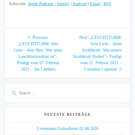
Subscribe:
Apple Podcasts
|
Spotify
|
Android
|
Email
|
RSS
Beitragsnavigation
Previous
Next
Previous:
Next:
„LEUCHTTURM:
post:
post:
„LEUCHTTURM: Sein
Sein Licht – deine
Geist – dein Herr. Wer unser
Strahlkraft: Was unsere
Leuchtturmwärter ist“–
Strahlkraft fördert“– Predigt
Predigt vom 07. Februar
vom 21. Februar 2021 –
2021 – Jan Lambers
Cornelius Lipponer
Search
for:
NEUESTE BEITRÄGE
Livestream-Gottesdienst 02.08.2026