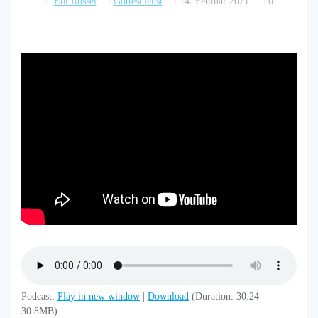
Ebi Russel
Gottesdienst
14. Februar 2021
|
0
Podcast:
Play in new window
|
Download
(Duration: 30:24 —
30.8MB)