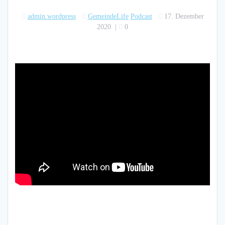
admin.wordpress
GemeindeLife
Podcast
17. Dezember
2020
|
0