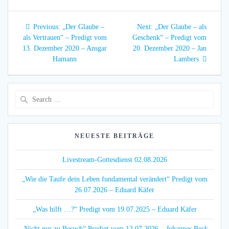
Beitragsnavigation
Previous
Next
Previous:
„Der Glaube –
Next:
„Der Glaube – als
post:
post:
als Vertrauen“ – Predigt vom
Geschenk“ – Predigt vom
13. Dezember 2020 – Ansgar
20. Dezember 2020 – Jan
Hamann
Lambers
Search
for:
NEUESTE BEITRÄGE
Livestream-Gottesdienst 02.08.2026
„Wie die Taufe dein Leben fundamental verändert“ Predigt vom
26.07.2026 – Eduard Käfer
„Was hilft …?“ Predigt vom 19.07.2025 – Eduard Käfer
„Nicht nur zu Besuch“ Predigt vom 12.07.2026 – Johannes Beck