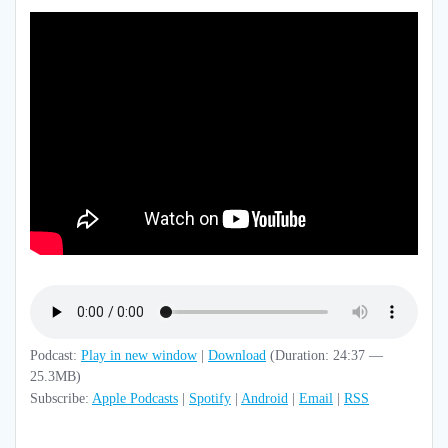
Podcast:
Play in new window
|
Download
(Duration: 24:37 —
25.3MB)
Subscribe:
Apple Podcasts
|
Spotify
|
Android
|
Email
|
RSS