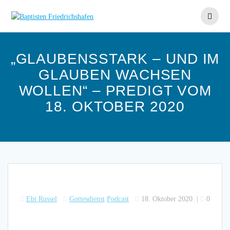
Skip
to
content
„GLAUBENSSTARK – UND IM
GLAUBEN WACHSEN
WOLLEN“ – PREDIGT VOM
18. OKTOBER 2020
Ebi Russel
Gottesdienst
Podcast
18. Oktober 2020
|
0