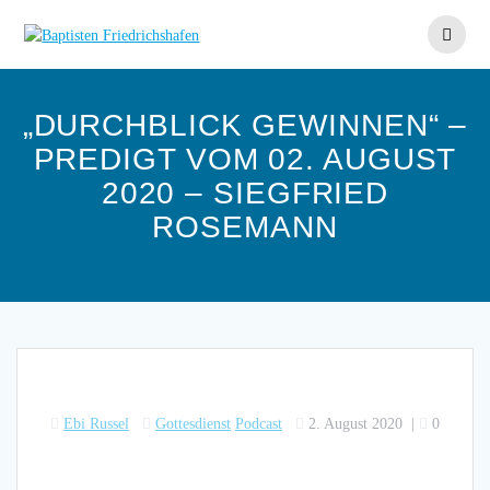
Skip
to
content
„DURCHBLICK GEWINNEN“ –
PREDIGT VOM 02. AUGUST
2020 – SIEGFRIED
ROSEMANN
Ebi Russel
Gottesdienst
Podcast
2. August 2020
|
0