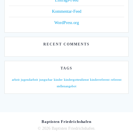
Eintrags-Feed
Kommentar-Feed
WordPress.org
RECENT COMMENTS
TAGS
arbeit
jugendarbeit
jungschar
kinder
kindergottesdienst
kinderreferent
referent
stellenangebot
Baptisten Friedrichshafen
© 2026 Baptisten Friedrichshafen.