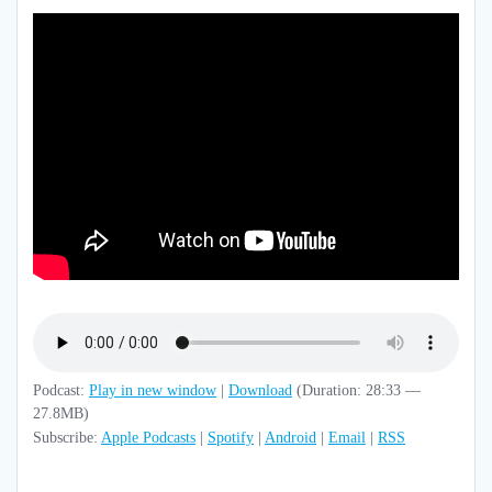
Podcast:
Play in new window
|
Download
(Duration: 28:33 —
27.8MB)
Subscribe:
Apple Podcasts
|
Spotify
|
Android
|
Email
|
RSS