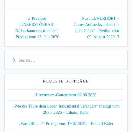
Beitragsnavigation
Previous
Next
Previous:
Next:
„UNERHÖRT –
post:
post:
„UNZERSTÖRBAR –
Gottes Aufmerksamkeit für
Nichts kann uns trennen“–
dein Gebet“– Predigt vom
Predigt vom 26. Juli 2020
09. August 2020
Search
for:
NEUESTE BEITRÄGE
Livestream-Gottesdienst 02.08.2026
„Wie die Taufe dein Leben fundamental verändert“ Predigt vom
26.07.2026 – Eduard Käfer
„Was hilft …?“ Predigt vom 19.07.2025 – Eduard Käfer