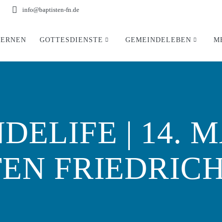
info@baptisten-fn.de
LERNEN
GOTTESDIENSTE
GEMEINDELEBEN
M
ELIFE | 14. MA
TEN FRIEDRIC