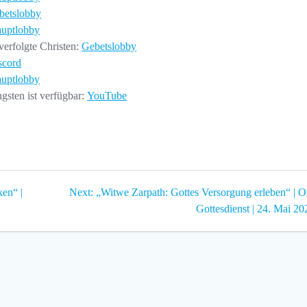
betslobby
uptlobby
verfolgte Christen:
Gebetslobby
scord
uptlobby
gsten ist verfügbar:
Y
ouTube
Next
en“ |
Next:
„Witwe Zarpath: Gottes Versorgung erleben“ | O
post:
Gottesdienst | 24. Mai 20