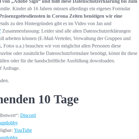
 von „Adobe Sign“ und füllt diese Datenschutzerklärung bis zum
milie. Kinder ab 16 Jahren müssen allerdings ein eigenes Formular
räsenzgottesdiensten in Corona Zeiten benötigen wir eine
tails zu den Hintergründen gibt es im Video von Jan und
7
Zusammenfassung: Leider sind alle alten Datenschutzerklärungen
voll arbeiten können (E-Mail-Verteiler, Verwaltung der Gruppen und
, Fotos u.a.) brauchen wir von möglichst allen Personen diese
nzelne oder zusätzliche Datenschutzformulare benötigt, könnt ihr diese
üllen oder für die handschriftliche Ausfüllung downloaden.
uf Anfrage.
nden.
enden 10 Tage
lbstwert“:
Discord
uptlobby
rfügbar:
Y
ouTube
uptlobby