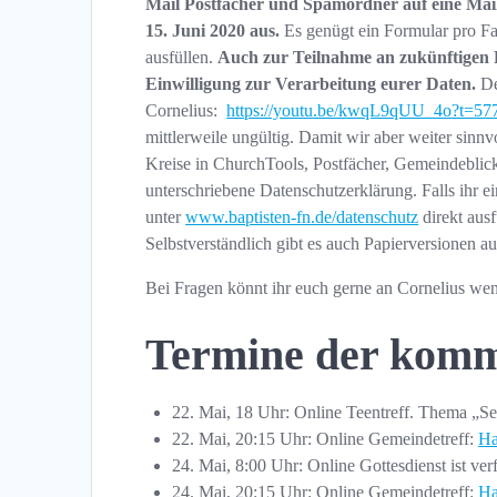
Mail Postfächer und Spamordner auf eine Mail
15. Juni 2020 aus.
Es genügt ein Formular pro Fa
ausfüllen.
Auch zur Teilnahme an zukünftigen P
Einwilligung zur Verarbeitung eurer Daten.
De
Cornelius:
https://youtu.be/kwqL9qUU_4o?t=57
mittlerweile ungültig. Damit wir aber weiter sinn
Kreise in ChurchTools, Postfächer, Gemeindeblick
unterschriebene Datenschutzerklärung. Falls ihr ei
unter
www.baptisten-fn.de/datenschutz
direkt ausf
Selbstverständlich gibt es auch Papierversionen a
Bei Fragen könnt ihr euch gerne an Cornelius we
Termine der komm
22. Mai, 18 Uhr: Online Teentreff. Thema „Se
22. Mai, 20:15 Uhr: Online Gemeindetreff:
Ha
24. Mai, 8:00 Uhr: Online Gottesdienst ist ve
24. Mai, 20:15 Uhr: Online Gemeindetreff:
Ha