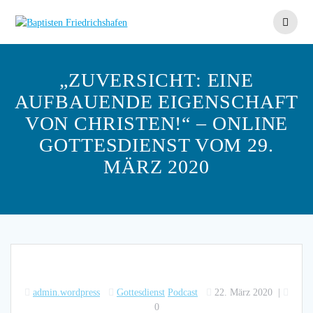
Skip
to
content
„ZUVERSICHT: EINE
AUFBAUENDE EIGENSCHAFT
VON CHRISTEN!“ – ONLINE
GOTTESDIENST VOM 29.
MÄRZ 2020
admin.wordpress
Gottesdienst
Podcast
22. März 2020
|
0