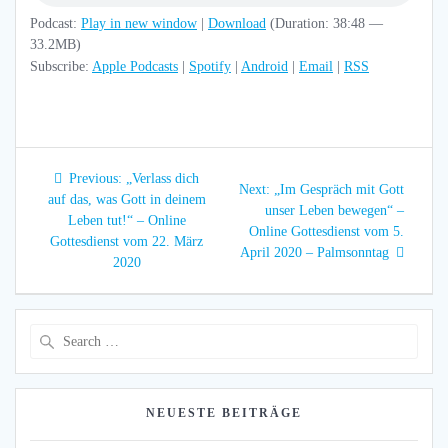
Podcast:
Play in new window
|
Download
(Duration: 38:48 —
33.2MB)
Subscribe:
Apple Podcasts
|
Spotify
|
Android
|
Email
|
RSS
Beitragsnavigation
Previous
Previous:
„Verlass dich
Next
Next:
„Im Gespräch mit Gott
post:
auf das, was Gott in deinem
post:
unser Leben bewegen“ –
Leben tut!“ – Online
Online Gottesdienst vom 5.
Gottesdienst vom 22. März
April 2020 – Palmsonntag
2020
Search
for:
NEUESTE BEITRÄGE